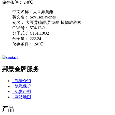
储存条件： 2-8℃
中文名称：大豆异黄酮
英文名： Soy Isoflavones
别名： 大豆异磺酮;异黄酮;植物雌激素
CAS号： 574-12-9
分子式： C15H10O2
分子量： 222.24
储存条件： 2-8℃
邦景金牌服务
· 邦景介绍
· 隐私保护
· 免责声明
· 网站地图
产品