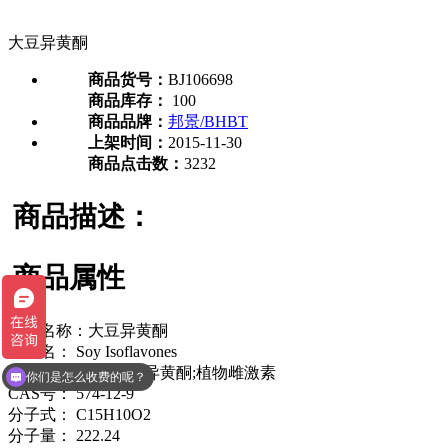
大豆异黄酮
商品货号：
BJ106698
商品库存：
100
商品品牌：
邦景/BHBT
上架时间：
2015-11-30
商品点击数：
3232
商品描述：
商品属性
中文名称：大豆异黄酮
英文名： Soy Isoflavones
现在有优惠活动么？
别名： 大豆异磺酮;异黄酮;植物雌激素
你们是怎么收费的呢？
CAS号： 574-12-9
分子式： C15H10O2
分子量： 222.24